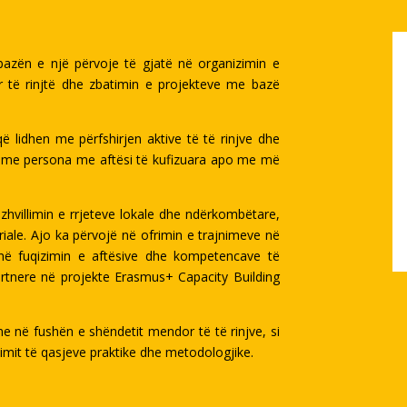
zën e një përvoje të gjatë në organizimin e
për të rinjtë dhe zbatimin e projekteve me bazë
ë lidhen me përfshirjen aktive të të rinjve dhe
t me persona me aftësi të kufizuara apo me më
hvillimin e rrjeteve lokale dhe ndërkombëtare,
iale. Ajo ka përvojë në ofrimin e trajnimeve në
ojnë fuqizimin e aftësive dhe kompetencave të
artnere në projekte Erasmus+ Capacity Building
e në fushën e shëndetit mendor të të rinjve, si
mit të qasjeve praktike dhe metodologjike.