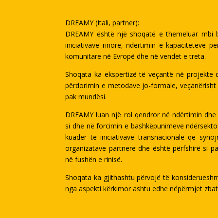
DREAMY (Itali, partner):
DREAMY është një shoqatë e themeluar mbi ba
iniciativave rinore, ndërtimin e kapaciteteve 
komunitare në Evropë dhe në vendet e treta.
Shoqata ka ekspertizë të veçantë në projekte q
përdorimin e metodave jo-formale, veçanërish
pak mundësi.
DREAMY luan një rol qendror në ndërtimin dhe z
si dhe në forcimin e bashkëpunimeve ndërsektor
kuadër të iniciativave transnacionale që syn
organizatave partnere dhe është përfshirë si p
në fushën e rinisë.
Shoqata ka gjithashtu përvojë të konsiderueshm
nga aspekti kërkimor ashtu edhe nëpërmjet zbati