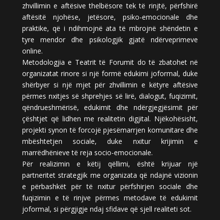
zhvillimin e aftësive thelbësore tek të rinjtë, përfshirë
aftësitë njohëse, jetësore, psiko-emocionale dhe
praktike, që i ndihmojnë ata të mbrojnë shëndetin e
tyre mendor dhe psikologjik gjatë ndërveprimeve
online.
Metodologjia e Teatrit të Forumit do të zbatohet në
organizatat rinore si një formë edukimi joformal, duke
shërbyer si një mjet për zhvillimin e këtyre aftësive
përmes nxitjes së shprehjes së lirë, dialogut, fuqizimit,
qëndrueshmërisë, edukimit dhe ndërgjegjësimit për
çështjet që lidhen me realitetin digjital. Njëkohësisht,
projekti synon të forcojë pjesëmarrjen komunitare dhe
mbështetjen sociale, duke nxitur krijimin e
marrëdhënieve të reja socio-emocionale.
Për realizimin e këtij qëllimi, është krijuar një
partneritet strategjik me organizata që ndajnë vizionin
e përbashkët për të nxitur përfshirjen sociale dhe
fuqizimin e të rinjve përmes metodave të edukimit
joformal, si përgjigje ndaj sfidave që sjell realiteti sot.