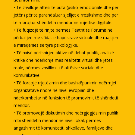
• Të zhvillojë aftësi të buta (psiko-emocionale dhe për
jetën) për të parandaluar sjelljet e rrezikshme dhe për
të mbrojtur shëndetin mendor në mjedise digjitale.
• Të fuqizojë të rinjtë përmes Teatrit të Forumit në
përballjen me sfidat e hapësirave virtuale dhe ruajtjen
e mirëqenies së tyre psikologjike.
• Të nxisë përfshirjen aktive në debat publik, analizë
kritike dhe ndërlidhje mes realitetit virtual dhe jetës
reale, përmes zhvillimit të aftësive sociale dhe
komunikative.
• Të forcojë rrjetëzimin dhe bashkëpunimin ndërmjet
organizatave rinore në nivel evropian dhe
ndërkombëtar në funksion të promovimit të shëndetit
mendor.
• Të promovojë diskutimin dhe ndërgjegjësimin publik
mbi shëndetin mendor në nivel lokal, përmes
angazhimit të komunitetit, shkollave, familjeve dhe