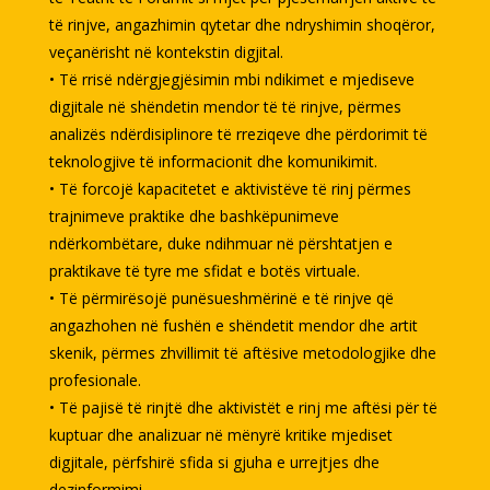
të rinjve, angazhimin qytetar dhe ndryshimin shoqëror,
veçanërisht në kontekstin digjital.
• Të rrisë ndërgjegjësimin mbi ndikimet e mjediseve
digjitale në shëndetin mendor të të rinjve, përmes
analizës ndërdisiplinore të rreziqeve dhe përdorimit të
teknologjive të informacionit dhe komunikimit.
• Të forcojë kapacitetet e aktivistëve të rinj përmes
trajnimeve praktike dhe bashkëpunimeve
ndërkombëtare, duke ndihmuar në përshtatjen e
praktikave të tyre me sfidat e botës virtuale.
• Të përmirësojë punësueshmërinë e të rinjve që
angazhohen në fushën e shëndetit mendor dhe artit
skenik, përmes zhvillimit të aftësive metodologjike dhe
profesionale.
• Të pajisë të rinjtë dhe aktivistët e rinj me aftësi për të
kuptuar dhe analizuar në mënyrë kritike mjediset
digjitale, përfshirë sfida si gjuha e urrejtjes dhe
dezinformimi.