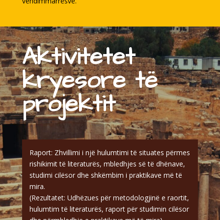
vendimmarrësve.
Aktivitetet
kryesore të
projektit
Raport: Zhvillimi i një hulumtimi të situates përmes
rishikimit të literaturës, mbledhjes së të dhënave,
studimi cilësor dhe shkëmbim i praktikave më të
mira.
(Rezultatet: Udhëzues për metodologjinë e raortit,
hulumtim të literaturës, raport për studimin cilësor