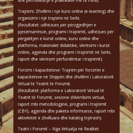
dhe përmbledhje e praktikave më të mira).
Trajnimi: Zhvillimi i një kursi online (e-learning) dhe
organizimi i një trajnimi në Serbi.
(Rezultatet: udhëzues për përzgjedhjen e
pjesëmarrësve, programi i trajnimit, udhëzues për
përgatitjen e kursit online, kursi online dhe
platforma, materialet didaktike, vlerësimi i kursit
online, agjenda dhe programi i trajnimit në Serbi,
raport dhe vlerësim përfundimtar i trajnimit).
Forcimi i kapaciteteve: Trajnim për forcimin e
kapaciteteve në Shqipëri dhe zhvillimi i Laboratorit
Virtual të Teatrit të Forumit.
(Rezultatet: platforma e Laboratorit Virtual të
Teatrit të Forumit, sesione shkëmbimi virtual,
raport mbi metodologjinë, programi i trajnimit
(CBY), agjenda dhe paketa informuese, raport mbi
aktivitetet e zhvilluara dhe katalog lojërash).
Teatri i Forumit – Nga Virtualja në Realitet: