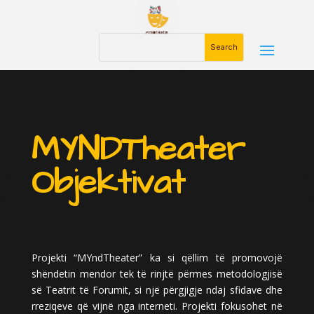
MYNDTheater
Objektivat
Projekti “MYndTheater” ka si qëllim të promovojë
shëndetin mendor tek të rinjtë përmes metodologjisë
së Teatrit të Forumit, si një përgjigje ndaj sfidave dhe
rreziqeve që vijnë nga interneti. Projekti fokusohet në