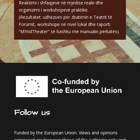
Realizimi i shfaqjeve në mjedise reale dhe
organizimi i workshopeve praktike.
(Rezultatet: udhëzues për zbatimin e Teatrit të
Forumit, workshope në nivel lokal dhe raporti
“MYndTheater” së bashku me manualin përkatës).
Follow us
Funded by the European Union. Views and opinions
expressed are however those of the author(s) only and