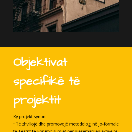
Objektivat
specifikë të
projektit
Ky projekt synon:
• Të zhvillojë dhe promovojë metodologjinë jo-formale
të Teatrit të Forumit si mjet për pjesëmarrjen aktive të